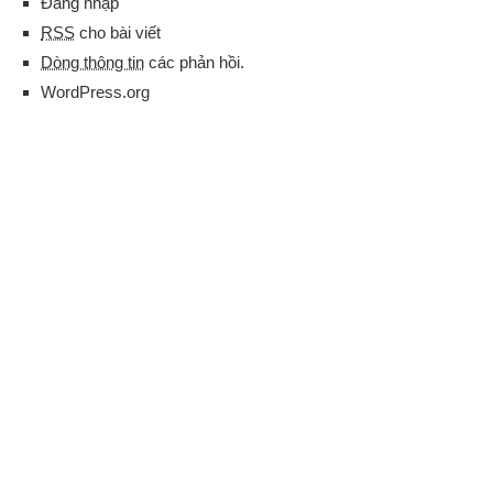
Đăng nhập
RSS
cho bài viết
Dòng thông tin
các phản hồi.
WordPress.org
CÔNG TY TNHH THƯƠNG MẠI VÀ DỊCH VỤ KHA TRẦN
KHATRAN CO.,LTD
Hotline:
0938456584
–
0912813307
Trụ Sở:
F50, Đường Số 6, Khu Đô Thị An Cựu City,
Phường An Đông, TP Huế
Chi Nhánh:
27 DC3, P. Sơn Kỳ, Tân Phú, Hồ Chí Minh
Email:
khatran2000@gmail.com
Fanpage:
fb.com/vexetetclc/
Website:
https://vexetetclc.com/
|
https://xedulichhue.com
Mã số thuế:
3301342877
Giấy phép kinh doanh:
3301342877