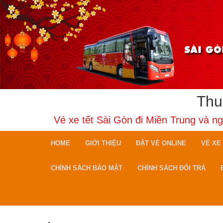
Thu
Vé xe tết Sài Gòn đi Miền Trung và n
HOME
GIỚI THIỆU
ĐẶT VÉ ONLINE
VÉ XE
CHÍNH SÁCH BẢO MẬT
CHÍNH SÁCH ĐỔI TRẢ