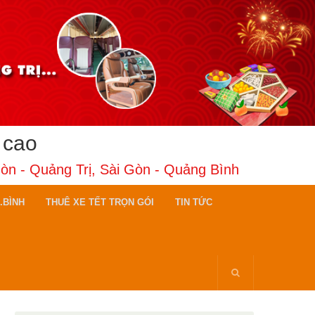
 cao
Gòn - Quảng Trị, Sài Gòn - Quảng Bình
.BÌNH
THUÊ XE TẾT TRỌN GÓI
TIN TỨC