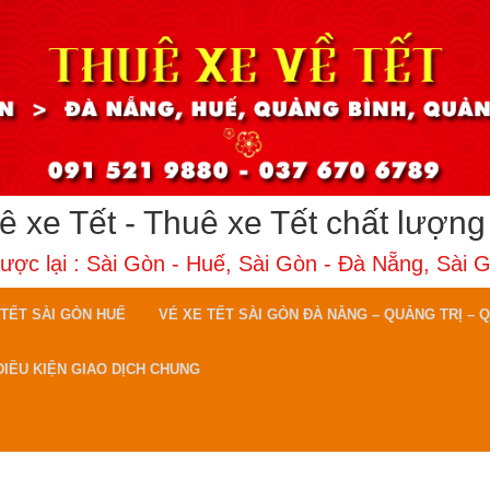
ê xe Tết - Thuê xe Tết chất lượng
gược lại : Sài Gòn - Huế, Sài Gòn - Đà Nẵng, Sài 
 TẾT SÀI GÒN HUẾ
VÉ XE TẾT SÀI GÒN ĐÀ NẴNG – QUẢNG TRỊ – Q
ĐIỀU KIỆN GIAO DỊCH CHUNG