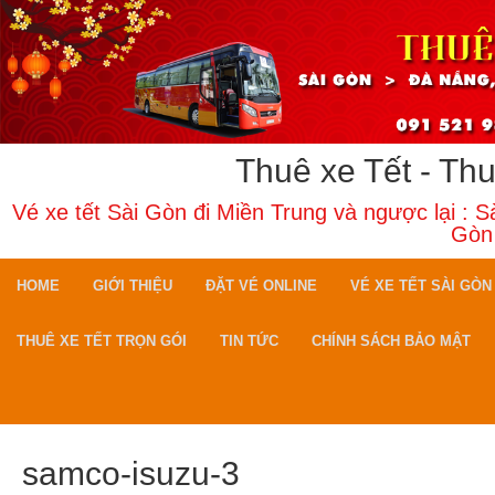
Thuê xe Tết - Th
Vé xe tết Sài Gòn đi Miền Trung và ngược lại : 
Gòn
HOME
GIỚI THIỆU
ĐẶT VÉ ONLINE
VÉ XE TẾT SÀI GÒN
THUÊ XE TẾT TRỌN GÓI
TIN TỨC
CHÍNH SÁCH BẢO MẬT
samco-isuzu-3