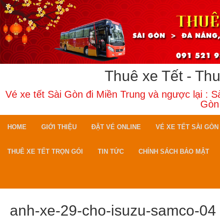
Thuê xe Tết - Th
Vé xe tết Sài Gòn đi Miền Trung và ngược lại : 
Gòn
HOME
GIỚI THIỆU
ĐẶT VÉ ONLINE
VÉ XE TẾT SÀI GÒN
THUÊ XE TẾT TRỌN GÓI
TIN TỨC
CHÍNH SÁCH BẢO MẬT
anh-xe-29-cho-isuzu-samco-04